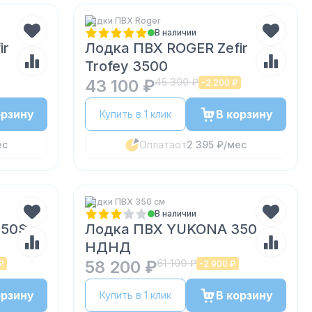
Лодки ПВХ Roger
В наличии
ir
Лодка ПВХ ROGER Zefir
Trofey 3500
43 100 ₽
45 300 ₽
-
2 200 ₽
орзину
В корзину
Купить в 1 клик
ес
Оплата
от
2 395 ₽
/мес
Лодки ПВХ 350 см
В наличии
350S
Лодка ПВХ YUKONA 350
НДНД
58 200 ₽
61 100 ₽
₽
-
2 900 ₽
орзину
В корзину
Купить в 1 клик