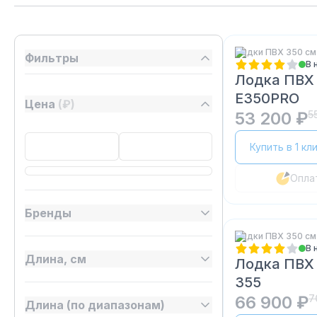
Лодки ПВХ 350 см
Фильтры
В 
Лодка ПВХ
E350PRO
Цена
(₽)
53 200 ₽
5
Купить в 1 кл
Опла
Бренды
Лодки ПВХ 350 см
В 
Длина, см
Лодка ПВХ 
355
66 900 ₽
7
Длина (по диапазонам)