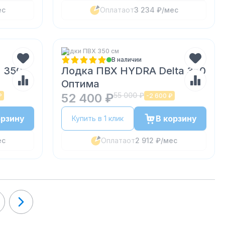
ес
Оплата
от
3 234 ₽
/мес
Лодки ПВХ 350 см
В наличии
 350
Лодка ПВХ HYDRA Delta 350
Оптима
52 400 ₽
55 000 ₽
₽
-
2 600 ₽
орзину
В корзину
Купить в 1 клик
ес
Оплата
от
2 912 ₽
/мес
ages