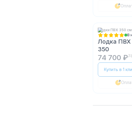
Опла
Лодки ПВХ 350 см
В 
Лодка ПВХ 
350
74 700 ₽
7
Купить в 1 кл
Опла