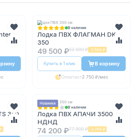
Лодки ПВХ 350 см
В наличии
nter
Лодка ПВХ ФЛАГМАН DK
350
49 500 ₽
52 000 ₽
-
2 500 ₽
орзину
В корзину
Купить в 1 клик
ес
Оплата
от
2 750 ₽
/мес
Лодки ПВХ 350 см
Новинки
В наличии
TS 350
Лодка ПВХ АПАЧИ 3500
НДНД
74 200 ₽
77 900 ₽
 ₽
-
3 700 ₽