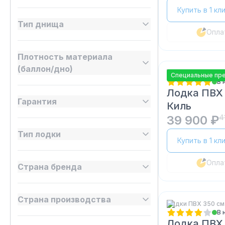
Купить в 1 кл
Тип днища
Опла
Плотность материала
(баллон/дно)
Лодки ПВХ 350 см
Специальные пр
В 
Лодка ПВХ
Гарантия
Киль
39 900 ₽
4
Тип лодки
Купить в 1 кл
Опла
Страна бренда
Страна производства
Лодки ПВХ 350 см
В 
Лодка ПВХ 