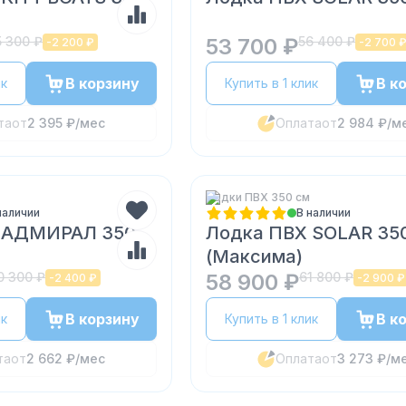
 300 ₽
53 700 ₽
56 400 ₽
-
2 200 ₽
-
2 700 
В корзину
В к
ик
Купить в 1 клик
та
от
2 395 ₽
/мес
Оплата
от
2 984 ₽
/м
Лодки ПВХ 350 см
наличии
В наличии
 АДМИРАЛ 350
Лодка ПВХ SOLAR 35
(Максима)
0 300 ₽
58 900 ₽
61 800 ₽
-
2 400 ₽
-
2 900 ₽
В корзину
В к
ик
Купить в 1 клик
та
от
2 662 ₽
/мес
Оплата
от
3 273 ₽
/м