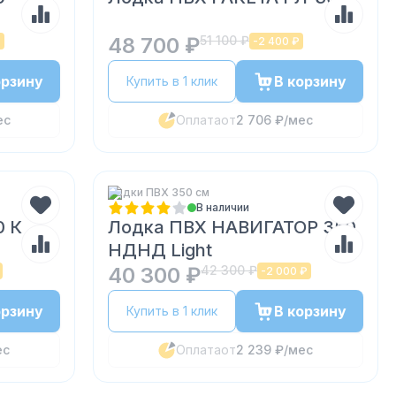
48 700 ₽
51 100 ₽
₽
-
2 400 ₽
орзину
В корзину
Купить в 1 клик
ес
Оплата
от
2 706 ₽
/мес
Лодки ПВХ 350 см
В наличии
0 К
Лодка ПВХ НАВИГАТОР 350
НДНД Light
40 300 ₽
42 300 ₽
-
2 000 ₽
орзину
В корзину
Купить в 1 клик
ес
Оплата
от
2 239 ₽
/мес