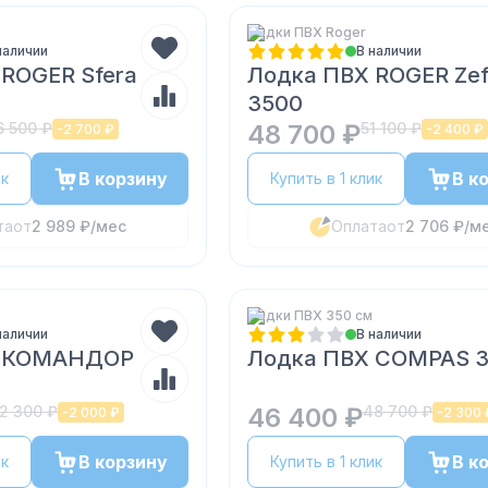
Лодки ПВХ Roger
наличии
В наличии
ROGER Sfera
Лодка ПВХ ROGER Zef
3500
6 500 ₽
48 700 ₽
51 100 ₽
-
2 700 ₽
-
2 400 ₽
В корзину
В к
ик
Купить в 1 клик
та
от
2 989 ₽
/мес
Оплата
от
2 706 ₽
/м
Лодки ПВХ 350 см
наличии
В наличии
Х КОМАНДОР
Лодка ПВХ COMPAS 
2 300 ₽
46 400 ₽
48 700 ₽
-
2 000 ₽
-
2 300 
В корзину
В к
ик
Купить в 1 клик