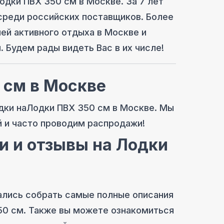
одки ПВХ 350 см
в Москве
. За 7 лет
среди российских поставщиков. Более
лей активного отдыха
в Москве
и
. Будем рады видеть Вас в их числе!
 см
в Москве
дки на
Лодки ПВХ 350 см
в Москве
. Мы
й и часто проводим распродажи!
и и отзывы на
Лодки
ались собрать самые полные описания
50 см
. Также вы можете ознакомиться