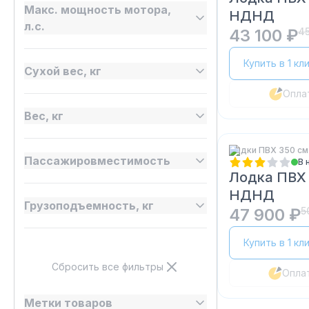
Макс. мощность мотора,
НДНД
л.с.
43 100 ₽
45
Купить в 1 кл
Сухой вес, кг
Опла
Вес, кг
Лодки ПВХ 350 см
Пассажировместимость
В 
Лодка ПВХ
НДНД
Грузоподъемность, кг
47 900 ₽
5
Купить в 1 кл
Сбросить все фильтры
Опла
Метки товаров