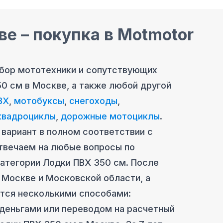
ве
– покупка в Motmotor
ыбор мототехники и сопутствующих
50 см
в Москве
, а также любой другой
ВХ
,
мотобуксы
,
снегоходы
,
квадроциклы
,
дорожные мотоциклы
.
вариант в полном соответствии с
твечаем на любые вопросы по
категории
Лодки ПВХ 350 см
. После
 Москве
и Московcкой области, а
ется несколькими способами:
 деньгами или переводом на расчетный