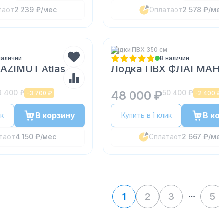
та
от
2 239 ₽
/мес
Оплата
от
2 578 ₽
/м
Лодки ПВХ 350 см
наличии
В наличии
AZIMUT Atlas
Лодка ПВХ ФЛАГМАН
8 400 ₽
48 000 ₽
50 400 ₽
-
3 700 ₽
-
2 400 
В корзину
В к
ик
Купить в 1 клик
та
от
4 150 ₽
/мес
Оплата
от
2 667 ₽
/м
1
2
3
5
More p