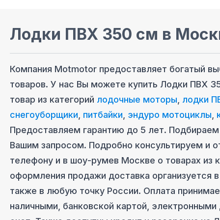
Лодки ПВХ 350 см
в Моск
Компания Motmotor предоставляет богатый в
товаров. У нас Вы можете купить
Лодки ПВХ 3
товар из категорий
лодочные моторы
,
лодки П
снегоуборщики
,
питбайки
,
эндуро мотоциклы
,
Предоставляем гарантию до 5 лет. Подбираем 
Вашим запросом. Подробно консультируем и о
телефону и в шоу-руме
в Москве
о товарах из 
оформления продажи доставка организуется
в
также в любую точку России. Оплата принима
наличными, банковской картой, электронными