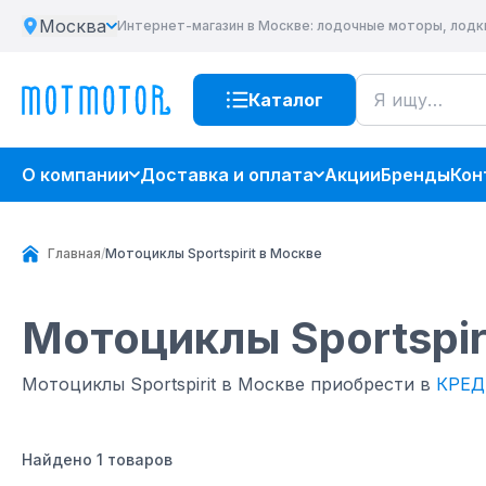
Москва
Интернет-магазин
в Москве
: лодочные моторы, лодк
Каталог
О компании
Доставка и оплата
Акции
Бренды
Кон
Главная
/
Мотоциклы Sportspirit в Москве
Мотоциклы Sportspir
Мотоциклы Sportspirit в Москве приобрести в
КРЕД
Найдено
1
товаров