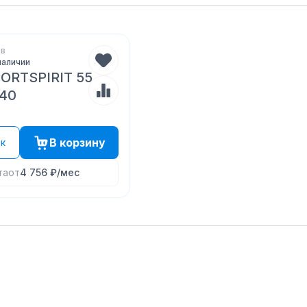
ов
наличии
ORTSPIRIT 55
140
В корзину
ик
та
от
4 756 ₽
/мес