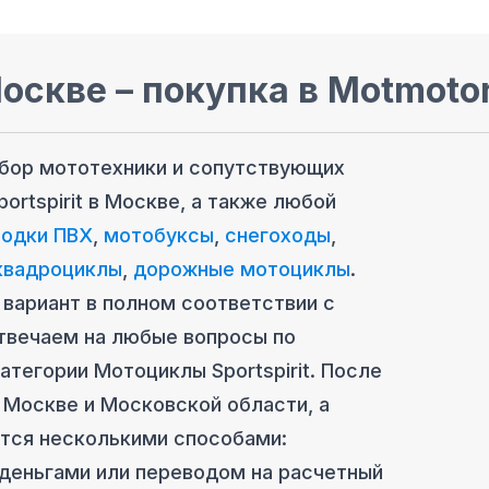
Москве
– покупка в Motmoto
ыбор мототехники и сопутствующих
ortspirit
в Москве
, а также любой
лодки ПВХ
,
мотобуксы
,
снегоходы
,
квадроциклы
,
дорожные мотоциклы
.
вариант в полном соответствии с
твечаем на любые вопросы по
категории
Мотоциклы Sportspirit
. После
 Москве
и Московcкой области, а
ется несколькими способами:
 деньгами или переводом на расчетный