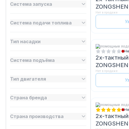
Система запуска
ZONGSHEN 
Нет в продаже
У
Система подачи топлива
Тип насадки
Маломощные лод
Не
2х-тактный
Система подъёма
ZONGSHEN
Нет в продаже
Тип двигателя
У
Страна бренда
Маломощные лод
Не
2х-тактный
Страна производства
ZONGSHEN 