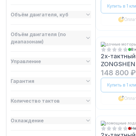
Купить в 1 кл
Объём двигателя, куб
Опла
Объём двигателя (по
диапазонам)
Лодочные моторы
В 
2х-тактный
Управление
ZONGSHEN
148 800 ₽
Гарантия
Купить в 1 кл
Опла
Количество тактов
Охлаждение
Маломощные лод
Не
2х-тактный