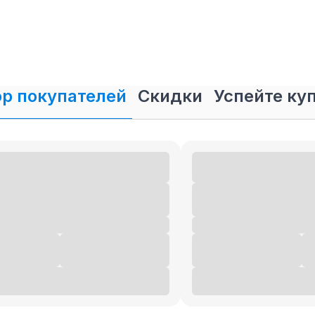
родажа лодочных моторов
Зонгшен в
р покупателей
Скидки
Успейте ку