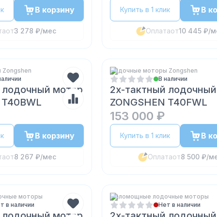
В корзину
В к
ик
Купить в 1 клик
та
от
3 278 ₽
/мес
Оплата
от
10 445 ₽
/м
 Zongshen
Лодочные моторы Zongshen
наличии
В наличии
 лодочный мотор
2х-тактный лодочный
 T40BWL
ZONGSHEN T40FWL
153 000 ₽
В корзину
В к
ик
Купить в 1 клик
та
от
8 267 ₽
/мес
Оплата
от
8 500 ₽
/м
очные моторы
Маломощные лодочные моторы
т в наличии
Нет в наличии
 лодочный мотор
2х-тактный лодочный