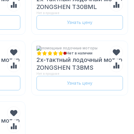
ZONGSHEN T30BML
Нет в продаже
Узнать цену
Маломощные лодочные моторы
Нет в наличии
 мотор
2х-тактный лодочный мотор
ZONGSHEN T3BMS
Нет в продаже
Узнать цену
 мотор