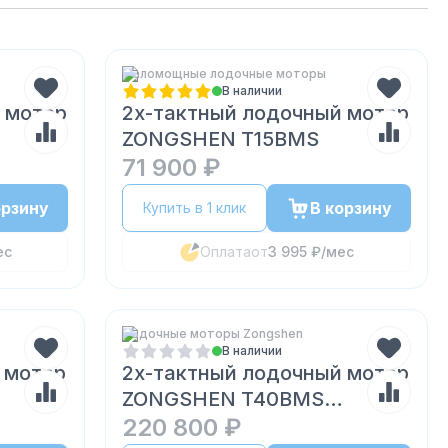
Маломощные лодочные моторы
В наличии
 мотор
2х-тактный лодочный мотор
ZONGSHEN T15BMS
71 900 ₽
орзину
В корзину
Купить в 1 клик
ес
Оплата
от
3 995 ₽
/мес
Лодочные моторы Zongshen
В наличии
 мотор
2х-тактный лодочный мотор
ZONGSHEN T40BMS
(руль+пульт)
220 800 ₽