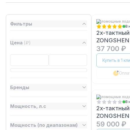
Маломощные лод
Фильтры
В 
2х-тактный
ZONGSHEN
Цена
(₽)
37 700 ₽
Купить в 1 кл
Опла
Бренды
Маломощные лод
В 
Мощность, л.с
2х-тактный
ZONGSHEN
59 000 ₽
Мощность (по диапазонам)