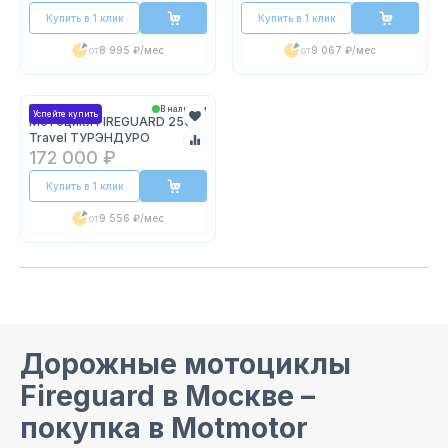
Купить в 1 клик
Купить в 1 клик
от
8 995 ₽
/мес
от
9 067 ₽
/мес
В наличии
Успейте купить
Мотоцикл FIREGUARD 250
Travel ТУРЭНДУРО
172 000 ₽
Купить в 1 клик
от
9 556 ₽
/мес
Дорожные мотоциклы
Fireguard
в Москве
–
покупка в Motmotor