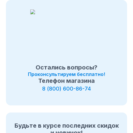
108-26-32 или 8 (800) 511-73-19. Мы с удовольствием
ответим на все интересующие вопросы о покупке
товаров в категории
Дорожные мотоциклы Fireguard
.
Быстрая доставка по
в Москве
, Московcкой области и
в любой город России.
Остались вопросы?
Проконсультируем бесплатно!
Телефон магазина
8 (800) 600-86-74
Будьте в курсе последних скидок
и новинок!