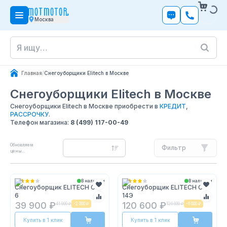
Москва
Главная
/
Снегоуборщики Elitech в Москве
Снегоуборщики Elitech
в Москве
Снегоуборщики Elitech в Москве приобрести в
КРЕДИТ
,
РАССРОЧКУ
.
Телефон магазина:
8 (499) 117-00-49
Обновляем
Фильтр
цены...
В наличии
В наличии
Снегоуборщик ELITECH СМ
Снегоуборщик ELITECH СМ
6
14Э
39 900 ₽
120 600 ₽
41 900 ₽
-
2 000 ₽
126 600 ₽
-
6 000 ₽
Купить в 1 клик
Купить в 1 клик