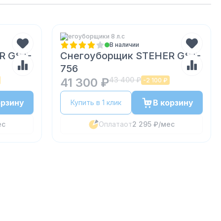
Снегоуборщики 8 л.с
В наличии
R GST-
Снегоуборщик STEHER GST-
756
41 300 ₽
43 400 ₽
-
2 100 ₽
орзину
В корзину
Купить в 1 клик
ес
Оплата
от
2 295 ₽
/мес