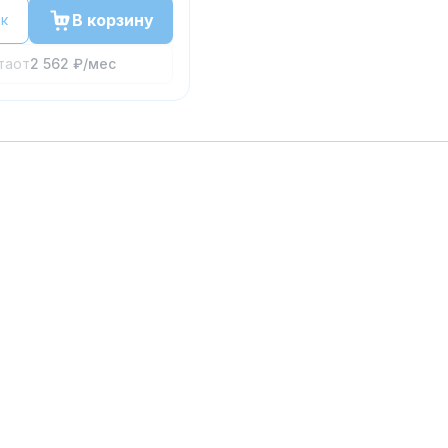
В корзину
ик
та
от
2 562 ₽
/мес