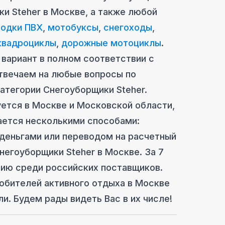
и Steher
в Москве
, а также любой
лодки ПВХ
,
мотобуксы
,
снегоходы
,
квадроциклы
,
дорожные мотоциклы
.
вариант в полном соответствии с
твечаем на любые вопросы по
категории
Снегоуборщики Steher
.
уется
в Москве
и Московcкой области,
ается несколькими способами:
 деньгами или переводом на расчетный
негоуборщики Steher
в Москве
. За 7
ию среди российских поставщиков.
любителей активного отдыха
в Москве
ли. Будем рады видеть Вас в их числе!