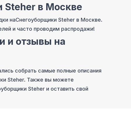
 Steher
в Москве
дки на
Снегоуборщики Steher
в Москве
.
елей и часто проводим распродажи!
и и отзывы на
ались собрать самые полные описания
ки Steher
. Также вы можете
оуборщики Steher
и оставить свой
магазин
в Москве
8 (495) 108-26-32 или 8 (800) 511-73-