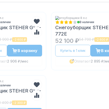
л.с
Снегоуборщики 8 л.с
наличии
В наличии
щик STEHER GST-
Снегоуборщик STEHE
772E
4 900 ₽
52 100 ₽
54 700 ₽
-
2 600 ₽
-
2 600 ₽
В корзину
В к
ик
Купить в 1 клик
та
от
2 906 ₽
/мес
Оплата
от
2 895 ₽
/м
л.с
наличии
щик STEHER GST-
8 400 ₽
-
2 300 ₽