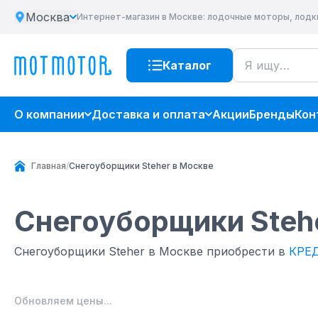
Москва
Интернет-магазин
в Москве
: лодочные моторы, лодк
Каталог
О компании
Доставка и оплата
Акции
Бренды
Кон
Главная
/
Снегоуборщики Steher в Москве
Снегоуборщики Steh
Снегоуборщики Steher в Москве приобрести в
КРЕ
Обновляем цены...