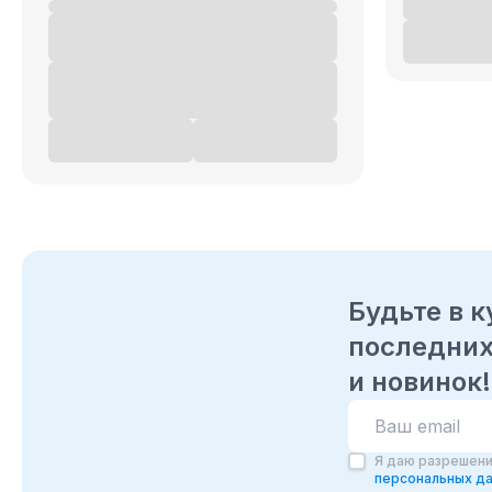
Будьте в к
последних
и новинок!
Я даю разрешени
персональных д