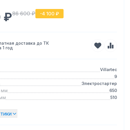
 ₽
86 600 ₽
-
4 100 ₽
латная доставка до ТК
ра
1 год
Villartec
9
а
Электростартер
 мм
650
 мм
510
стики