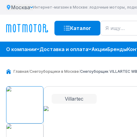
Москва
Интернет-магазин
в Москве
: лодочные моторы, лодк
Каталог
О компании
Доставка и оплата
Акции
Бренды
Кон
Главная
/
Снегоуборщики в Москве
/
Снегоуборщик VILLARTEC WB
Villartec