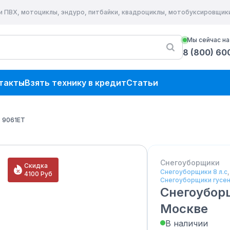
и ПВХ, мотоциклы, эндуро, питбайки, квадроциклы, мотобуксировщик
Мы сейчас на
8 (800) 60
такты
Взять технику в кредит
Статьи
 9061ET
Снегоуборщики
Скидка
Снегоуборщики 8 л.с
4100
Руб
Снегоуборщики гусе
Снегоубор
Москве
В наличии