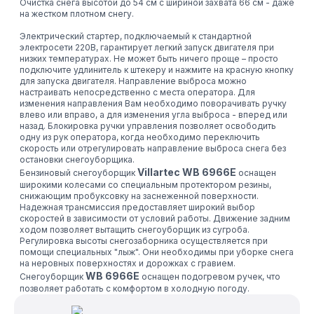
Очистка снега высотой до 54 см с шириной захвата 66 см - даже
на жестком плотном снегу.
Электрический стартер, подключаемый к стандартной
электросети 220В, гарантирует легкий запуск двигателя при
низких температурах. Не может быть ничего проще – просто
подключите удлинитель к штекеру и нажмите на красную кнопку
для запуска двигателя. Направление выброса можно
настраивать непосредственно с места оператора. Для
изменения направления Вам необходимо поворачивать ручку
влево или вправо, а для изменения угла выброса - вперед или
назад. Блокировка ручки управления позволяет освободить
одну из рук оператора, когда необходимо переключить
скорость или отрегулировать направление выброса снега без
остановки снегоуборщика.
Villartec WB 6966Е
Бензиновый снегоуборщик
оснащен
широкими колесами со специальным протектором резины,
снижающим пробуксовку на заснеженной поверхности.
Надежная трансмиссия предоставляет широкий выбор
скоростей в зависимости от условий работы. Движение задним
ходом позволяет вытащить снегоуборщик из сугроба.
Регулировка высоты снегозаборника осуществляется при
помощи специальных "лыж". Они необходимы при уборке снега
на неровных поверхностях и дорожках с гравием.
WB 6966Е
Снегоуборщик
оснащен подогревом ручек, что
позволяет работать с комфортом в холодную погоду.