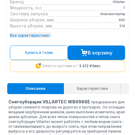
Бренд
Villartec
Мощность, л.с
7
Система запуска
Электростартер
Ширина уборки, мм
660
Высота уборки, мм
510
Все характеристики
В корзину
Купить в 1 клик
Оплата частями от
3 412 ₽
/мес
Описание
Характеристики
Снегоуборщик VILLARTEC
WB6966Е
предназначен для
уборки снежного покрова на дорогах и тротуарах. Он оснащен
мощным зазубренным шнеком, шнек выполнен из металла, края
шнека зубчатые. Для всех типов поверхностей и типов снега
снегоуборщик Villartec может работать с любым видом снега -
от свежевыпавшего до мокрого снега, при этом направление
выброса и его дальность регулируется на приборной панели.