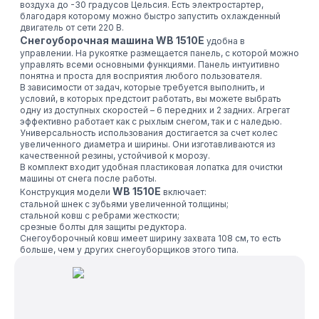
воздуха до -30 градусов Цельсия. Есть электростартер,
благодаря которому можно быстро запустить охлажденный
двигатель от сети 220 В.
Снегоуборочная машина WB 1510E
удобна в
управлении. На рукоятке размещается панель, с которой можно
управлять всеми основными функциями. Панель интуитивно
понятна и проста для восприятия любого пользователя.
В зависимости от задач, которые требуется выполнить, и
условий, в которых предстоит работать, вы можете выбрать
одну из доступных скоростей – 6 передних и 2 задних. Агрегат
эффективно работает как с рыхлым снегом, так и с наледью.
Универсальность использования достигается за счет колес
увеличенного диаметра и ширины. Они изготавливаются из
качественной резины, устойчивой к морозу.
В комплект входит удобная пластиковая лопатка для очистки
машины от снега после работы.
WB 1510E
Конструкция модели
включает:
стальной шнек с зубьями увеличенной толщины;
стальной ковш с ребрами жесткости;
срезные болты для защиты редуктора.
Снегоуборочный ковш имеет ширину захвата 108 см, то есть
больше, чем у других снегоуборщиков этого типа.