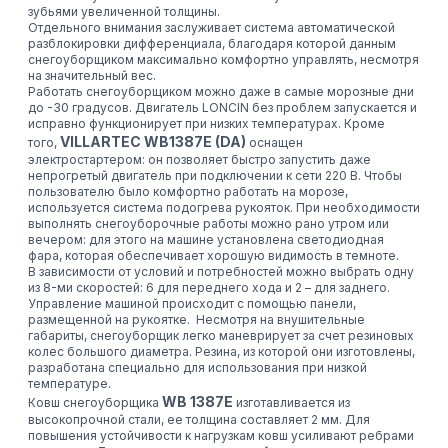
зубьями увеличенной толщины.
Отдельного внимания заслуживает система автоматической
разблокировки дифференциала, благодаря которой данным
снегоуборщиком максимально комфортно управлять, несмотря
на значительный вес.
Работать снегоуборщиком можно даже в самые морозные дни
до -30 градусов. Двигатель LONCIN без проблем запускается и
исправно функционирует при низких температурах. Кроме
VILLARTEC WB1387E (DA)
того,
оснащен
электростартером: он позволяет быстро запустить даже
непрогретый двигатель при подключении к сети 220 В. Чтобы
пользователю было комфортно работать на морозе,
используется система подогрева рукояток. При необходимости
выполнять снегоуборочные работы можно рано утром или
вечером: для этого на машине установлена светодиодная
фара, которая обеспечивает хорошую видимость в темноте.
В зависимости от условий и потребностей можно выбрать одну
из 8-ми скоростей: 6 для переднего хода и 2 – для заднего.
Управление машиной происходит с помощью панели,
размещенной на рукоятке. Несмотря на внушительные
габариты, снегоуборщик легко маневрирует за счет резиновых
колес большого диаметра. Резина, из которой они изготовлены,
разработана специально для использования при низкой
температуре.
WB 1387E
Ковш снегоуборщика
изготавливается из
высокопрочной стали, ее толщина составляет 2 мм. Для
повышения устойчивости к нагрузкам ковш усиливают ребрами