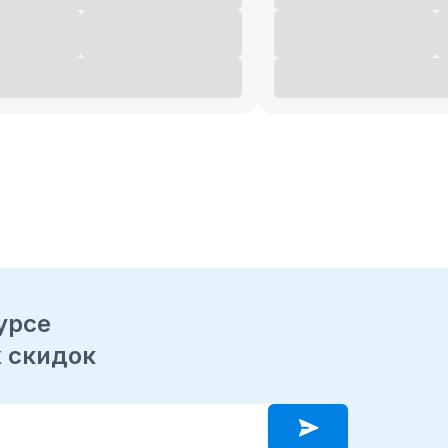
урсе
 скидок