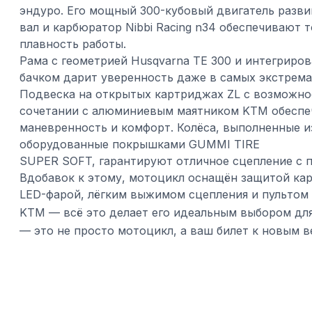
эндуро. Его мощный 300-кубовый двигатель развив
вал и карбюратор Nibbi Racing n34 обеспечивают 
плавность работы.
Рама с геометрией Husqvarna TE 300 и интегрир
бачком дарит уверенность даже в самых экстрема
Подвеска на открытых картриджах ZL с возможно
сочетании с алюминиевым маятником KTM обесп
маневренность и комфорт. Колёса, выполненные 
оборудованные покрышками GUMMI TIRE
SUPER SOFT, гарантируют отличное сцепление с 
Вдобавок к этому, мотоцикл оснащён защитой кар
LED-фарой, лёгким выжимом сцепления и пультом 
KTM — всё это делает его идеальным выбором дл
— это не просто мотоцикл, а ваш билет к новым 