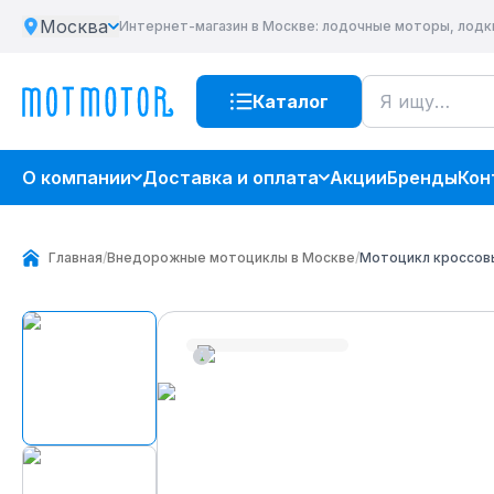
Москва
Интернет-магазин
в Москве
: лодочные моторы, лодк
Каталог
О компании
Доставка и оплата
Акции
Бренды
Кон
Главная
/
Внедорожные мотоциклы в Москве
/
Мотоцикл кроссовы