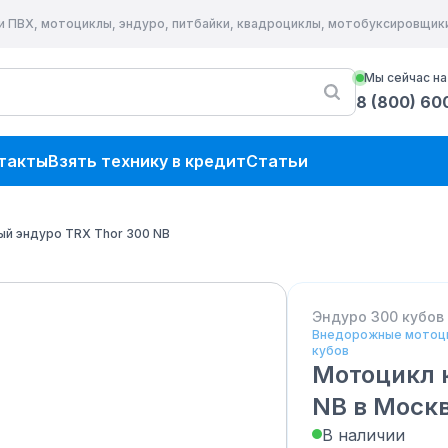
и ПВХ, мотоциклы, эндуро, питбайки, квадроциклы, мотобуксировщик
Мы сейчас на
8 (800) 60
такты
Взять технику в кредит
Статьи
й эндуро TRX Thor 300 NB
Эндуро 300 кубов
Внедорожные мотоц
кубов
Мотоцикл 
NB
в Моск
В наличии