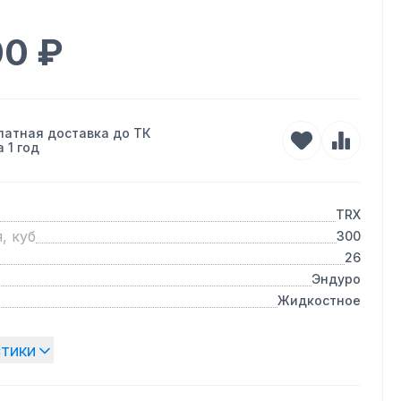
00 ₽
латная доставка до ТК
ра
1 год
TRX
, куб
300
26
Эндуро
Жидкостное
стики