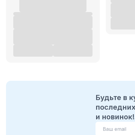
Будьте в к
последних
и новинок!