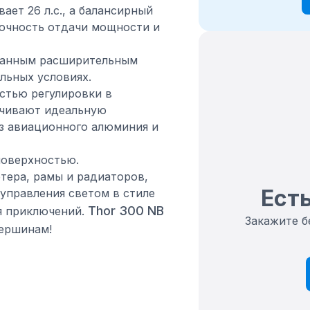
ает 26 л.с., а балансирный
точность отдачи мощности и
ованным расширительным
льных условиях.
стью регулировки в
ечивают идеальную
из авиационного алюминия и
поверхностью.
тера, рамы и радиаторов,
Есть
управления светом в стиле
Thor 300 NB
я приключений.
Закажите б
вершинам!