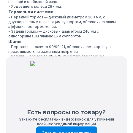
плавной и стабильной езде.
- Ход заднего колеса 287 мм.
Тормозная система:
- Передний тормоз — дисковый диаметром 260 мм, с
двухпоршневым плавающим суппортом, обеспечивающим
эффективное торможение.
- Задний тормоз — дисковый диаметром 240 мм с
однопоршневым плавающим суппортом.
Шины:
- Передняя — размер 90/90-21, обеспечивает хорошую
проходимость на различном покрытии.
- Задняя — размер 140/80-18, гарантирует надежное
сцепление и устойчивость при движении по бездорожью.
Двигатель:
- Одноцилиндровый, 4-тактный, с жидкостным охлаждением,
что обеспечивает мощность, надежность и устойчивую работу
в различных условиях.
Этот мотоцикл идеально подходит для тех, кто ищет надежное и
мощное транспортное средство для кросса и эндуро,
способное справляться с суровыми условиями и обеспечивать
уверенность на любой трассе.
Есть вопросы по товару?
Закажите бесплатный видеозвонок для уточнения
всей необходимой информации
Звонок по видеосвязи