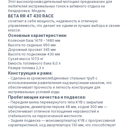
Этот высокопроизводительный мотоцикл предназначен для
любителей экстремальных гонок и активного отдыха на
бездорожье. Модель
BETA RR 4T 430 RACE
сочетает в себе мощность, надежность и отличную
управляемость, что делает ее одним из лучших выбора в своем
классе.
Основные характеристики:
Колесная база 1476 - 1480 мм
Высота по сиденью 950 мм
Дорожный просвет 345 мм
Высота по подножкам 430 мм
Сухая масса 107,5 кг
Емкость топливного бака 9,0 л
Резерв топлива 2,3 л
Конструкция и рама:
- Сделана из хромомолибденовых стальных труб с
использованием разветвления над выпускным каналом, что
обеспечивает прочность и легкость конструкции для
экстремальных условий езды.
Пробегающие качества и подвеска:
- Передняя вилка перевернутого типа KYB с закрытым
картриджем, диаметром перьев 48 мм, ходом 300 мм —
обеспечивает отличное поглощение неровностей и
стабильность на пересеченной местности.
- Задняя подвеска — моноамортизатор KYB с прогрессивной
характеристикой, ход амортизатора 130 мм, что способствует