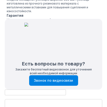
изготовлена из прочного резинового материала с
металлическими вставками для повышения сцепления и
износостойкости.
Гарантия
Мы уверены в качестве нашей продукции, поэтому
предоставляем гарантию на эту модель мотобуксировщика на 1
год! Вы можете оставить заявку на нашем официальном сайте,
мы свяжемся с вами и подробно проконсультируем!
Доставка
В нашем интернет-магазине вы можете оформить доставку в
любой регион России - поставки от 3-х дней в зависимости от
региона и условий.
Есть вопросы по товару?
Закажите бесплатный видеозвонок для уточнения
всей необходимой информации
Звонок по видеосвязи