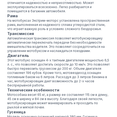
отличается надежностью и неприхотливостью. Может
эксплуатироваться всесезонно. Легко разбирается и
помещается в багажник автомобиля.
Рама
На мотобуксах Экстрим-моторс установлена пространственная
рама, выполненная из надежного сплава углеродистой стали,
что играет важную роль в условиях сложного бездорожья.
Трансмиссия
Автоматическая трансмиссия позволяет мотобуксировщику
автоматически переключать передачи без необходимости
вмешательства водителя. Это позволяет сосредоточиться на
управлении мотобуксом и наслаждаться поездками.
Двигатель
Этот мотобукс оснащен 4-х тактным двигателем мощностью 6,5
л. с., что позволяет достигать скорости до 10 км/ч. Это позволяет
быстро перевозить груз весом до 200 кг. Объем двигателя
составляет 196 кубов. Кроме того, мотовездеход оснащен
топливным баком на 6 литров. Расходуя до 3 литров бензина в
час, мотобуксировщик дает возможность до 2-х часов
беспрерывной работы.
Технические особенности
Мотособака весит 65 кг, а размер ее составляет 115 см в длину,
45 см в ширину и 84 см в высоту. Благодаря своей легкости,
мотобуксировщик может маневрировать и проходить по
рыхлой и мягкой почве.
Гусеница
Модель оснащена гусеницей шириной 380 мм. Гусеница