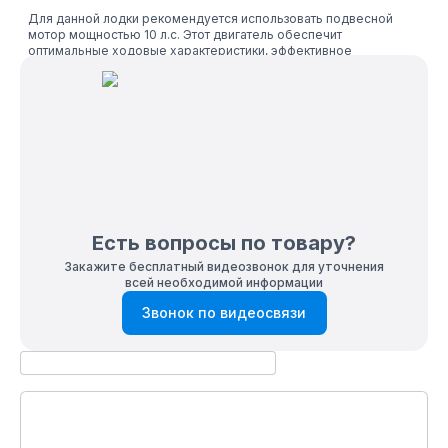
Для данной лодки рекомендуется использовать подвесной
мотор мощностью 10 л.с. Этот двигатель обеспечит
оптимальные ходовые характеристики, эффективное
использование топлива и хорошую управляемость, при этом
сохраняя устойчивость лодки на воде.
Грузоподъемность
Благодаря своим характеристикам, данная модель лодки
способна взять на себя 450 кг и предполагает вместимость для
4-х человек.
Гарантия
Есть вопросы по товару?
Мы уверены в качестве нашей продукции, поэтому
Закажите бесплатный видеозвонок для уточнения
предоставляем гарантию на эту модель лодки на 2 года. Если
всей необходимой информации
вы заинтересованы, оставьте заявку на нашем официальном
сайте, и мы свяжемся с вами, чтобы подробно
Звонок по видеосвязи
проконсультировать.
Доставка
В нашем интернет-магазине доступна доставка лодок пвх в
любой регион России. Сроки поставки варьируются от 3 дней и
более в зависимости от региона и логистических условий.
Не требует регистрации в ГИМС!