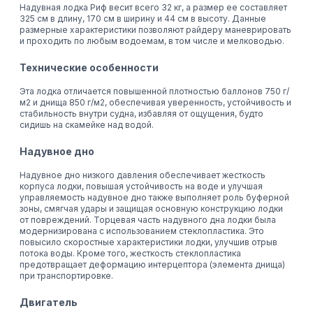
Надувная лодка Риф весит всего 32 кг, а размер ее составляет
325 см в длину, 170 см в ширину и 44 см в высоту. Данные
размерные характеристики позволяют райдеру маневрировать
и проходить по любым водоемам, в том числе и мелководью.
Технические особенности
Эта лодка отличается повышенной плотностью баллонов 750 г/
м2 и днища 850 г/м2, обеспечивая уверенность, устойчивость и
стабильность внутри судна, избавляя от ощущения, будто
сидишь на скамейке над водой.
Надувное дно
Надувное дно низкого давления обеспечивает жесткость
корпуса лодки, повышая устойчивость на воде и улучшая
управляемость надувное дно также выполняет роль буферной
зоны, смягчая удары и защищая основную конструкцию лодки
от повреждений. Торцевая часть надувного дна лодки была
модернизирована с использованием стеклопластика. Это
повысило скоростные характеристики лодки, улучшив отрыв
потока воды. Кроме того, жесткость стеклопластика
предотвращает деформацию интерцептора (элемента днища)
при транспортировке.
Двигатель